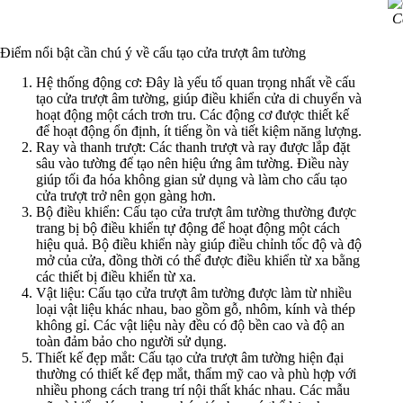
C
Điểm nổi bật cần chú ý về cấu tạo cửa trượt âm tường
Hệ thống động cơ: Đây là yếu tố quan trọng nhất về cấu
tạo cửa trượt âm tường, giúp điều khiển cửa di chuyển và
hoạt động một cách trơn tru. Các động cơ được thiết kế
để hoạt động ổn định, ít tiếng ồn và tiết kiệm năng lượng.
Ray và thanh trượt: Các thanh trượt và ray được lắp đặt
sâu vào tường để tạo nên hiệu ứng âm tường. Điều này
giúp tối đa hóa không gian sử dụng và làm cho cấu tạo
cửa trượt trở nên gọn gàng hơn.
Bộ điều khiển: Cấu tạo cửa trượt âm tường thường được
trang bị bộ điều khiển tự động để hoạt động một cách
hiệu quả. Bộ điều khiển này giúp điều chỉnh tốc độ và độ
mở của cửa, đồng thời có thể được điều khiển từ xa bằng
các thiết bị điều khiển từ xa.
Vật liệu: Cấu tạo cửa trượt âm tường được làm từ nhiều
loại vật liệu khác nhau, bao gồm gỗ, nhôm, kính và thép
không gỉ. Các vật liệu này đều có độ bền cao và độ an
toàn đảm bảo cho người sử dụng.
Thiết kế đẹp mắt: Cấu tạo cửa trượt âm tường hiện đại
thường có thiết kế đẹp mắt, thẩm mỹ cao và phù hợp với
nhiều phong cách trang trí nội thất khác nhau. Các mẫu