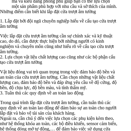
mã và kiểu dáng phong phú giúp bạn có thể lựa chọn
một sản phẩm phù hợp với nhu cầu và sở thích của mình.
Những điểm cần biết khi lắp đặt cửa trượt âm tường
1. Lắp đặt bởi đội ngũ chuyên nghiệp hiểu về cấu tạo cửa trượt
âm tường
Việc lắp đặt cửa trượt âm tường cần sự chính xác và kỹ thuật
cao, do đó, cần được thực hiện bởi những người có kinh
nghiệm và chuyên môn cũng như hiểu rõ về cấu tạo cửa trượt
âm tường.
2. Lựa chọn vật liệu chất lượng cao cũng như các bộ phận cấu
tạo cửa trượt âm tường
Vật liệu đóng vai trò quan trọng trong việc đảm bảo độ bền và
an toàn của cửa trượt âm tường. Cần chọn những vật liệu chất
lượng cao, đảm bảo độ bền và đáp ứng yêu cầu về độ cứng, độ
bền, độ chịu lực, độ bền màu, và tính thẩm mỹ.
3. Tuân thủ các quy định về an toàn lao động
Trong quá trình lắp đặt cửa trượt âm tường, cần tuân thủ các
quy định về an toàn lao động để đảm bảo sự an toàn cho người
lắp đặt và bảo vệ tài sản của khách hàng.
Ngoài ra, cần chú ý đến việc lựa chọn các phụ kiện kèm theo,
như hệ thống khóa an toàn, các bộ điều khiển, sensor cảm biến,
hệ thống đóng mở tự động,… để đảm bảo việc sử dụng cửa