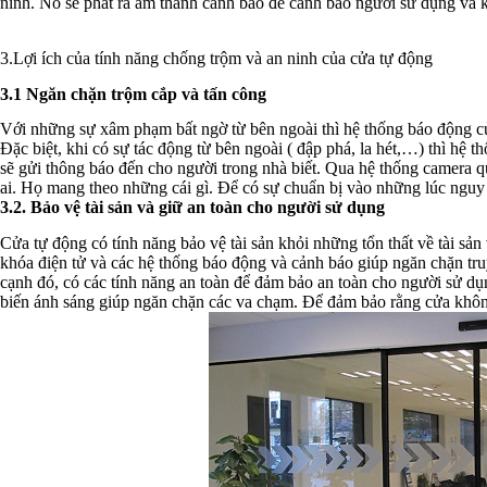
ninh. Nó sẽ phát ra âm thanh cảnh báo để cảnh báo người sử dụng và k
3.Lợi ích của tính năng chống trộm và an ninh của cửa tự động
3.1 Ngăn chặn trộm cắp và tấn công
Với những sự xâm phạm bất ngờ từ bên ngoài thì hệ thống báo động của
Đặc biệt, khi có sự tác động từ bên ngoài ( đập phá, la hét,…) thì hệ
sẽ gửi thông báo đến cho người trong nhà biết. Qua hệ thống camera qu
ai. Họ mang theo những cái gì. Để có sự chuẩn bị vào những lúc nguy
3.2. Bảo vệ tài sản và giữ an toàn cho người sử dụng
Cửa tự động có tính năng bảo vệ tài sản khỏi những tổn thất về tài sản
khóa điện tử và các hệ thống báo động và cảnh báo giúp ngăn chặn tru
cạnh đó, có các tính năng an toàn để đảm bảo an toàn cho người sử d
biến ánh sáng giúp ngăn chặn các va chạm. Để đảm bảo rằng cửa không