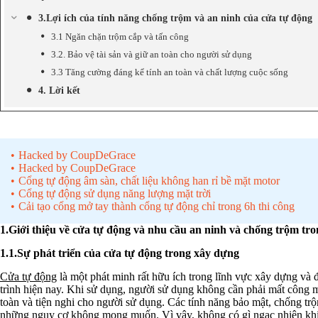
3.Lợi ích của tính năng chống trộm và an ninh của cửa tự động
3.1 Ngăn chặn trộm cắp và tấn công
3.2. Bảo vệ tài sản và giữ an toàn cho người sử dụng
3.3 Tăng cường đáng kể tính an toàn và chất lượng cuộc sống
4. Lời kết
Hacked by CoupDeGrace
Hacked by CoupDeGrace
Cổng tự động âm sàn, chất liệu không han rỉ bề mặt motor
Cổng tự động sử dụng năng lượng mặt trời
Cải tạo cổng mở tay thành cổng tự động chỉ trong 6h thi công
1.Giới thiệu về cửa tự động và nhu cầu an ninh và chống trộm tr
1.1.Sự phát triển của cửa tự động trong xây dựng
Cửa tự động
là một phát minh rất hữu ích trong lĩnh vực xây dựng và 
trình hiện nay. Khi sử dụng, người sử dụng không cần phải mất công 
toàn và tiện nghi cho người sử dụng. Các tính năng bảo mật, chống tr
những nguy cơ không mong muốn. Vì vậy, không có gì ngạc nhiên khi